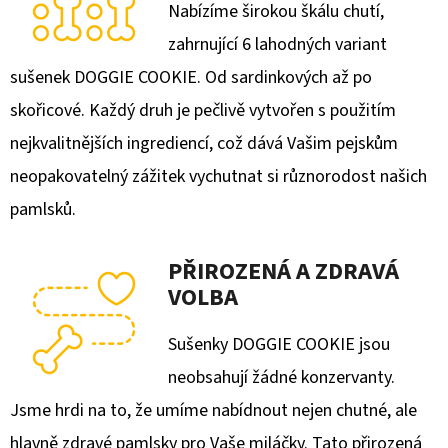
Nabízíme širokou škálu chutí,
D
zahrnující 6 lahodných variant
O
sušenek DOGGIE COOKIE. Od sardinkových až po
P
skořicové. Každý druh je pečlivě vytvořen s použitím
O
nejkvalitnějších ingrediencí, což dává Vašim pejskům
R
U
neopakovatelný zážitek vychutnat si různorodost našich
Č
pamlsků.
U
J
PŘIROZENÁ A ZDRAVÁ
E
VOLBA
M
E
Sušenky DOGGIE COOKIE jsou
neobsahují žádné konzervanty.
ZELENINOVO-
Jsme hrdi na to, že umíme nabídnout nejen chutné, ale
OVOCNÉ
SUŠENKY
hlavně zdravé pamlsky pro Vaše miláčky. Tato přirozená