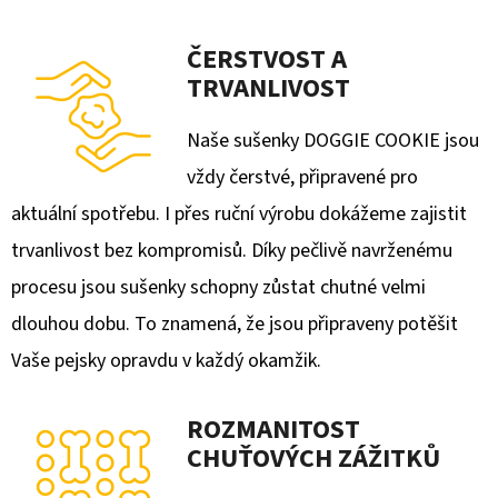
E
T
ČERSTVOST A
E
TRVANLIVOST
N
Naše sušenky DOGGIE COOKIE jsou
A
vždy čerstvé, připravené pro
J
aktuální spotřebu. I přes ruční výrobu dokážeme zajistit
Í
trvanlivost bez kompromisů. Díky pečlivě navrženému
T
procesu jsou sušenky schopny zůstat chutné velmi
?
dlouhou dobu. To znamená, že jsou připraveny potěšit
Vaše pejsky opravdu v každý okamžik.
ROZMANITOST
HLEDAT
CHUŤOVÝCH ZÁŽITKŮ