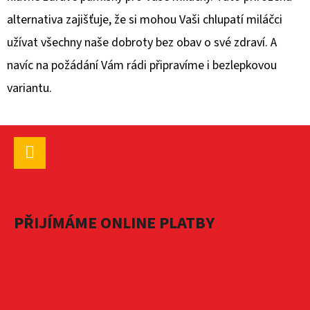
PRO
PSY
alternativa zajišťuje, že si mohou Vaši chlupatí miláčci
65
užívat všechny naše dobroty bez obav o své zdraví. A
Kč
navíc na požádání Vám rádi připravíme i bezlepkovou
variantu.
Z
Á
P
Facebook
A
PŘIJÍMÁME ONLINE PLATBY
T
Í