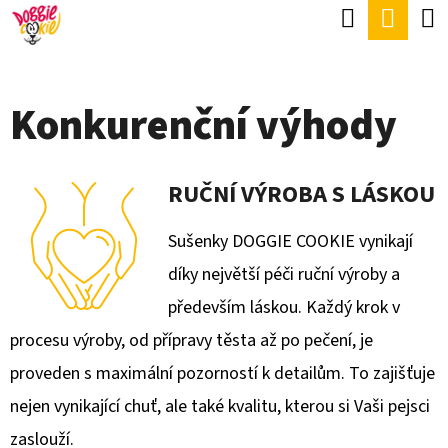
K
Hledat
Náku
Přejít
O
Zpět
Zpět
na
koší
Š
obsah
Í
Konkurenční výhody
C
K
O
P
RUČNÍ VÝROBA S LÁSKOU
O
Sušenky DOGGIE COOKIE vynikají
T
díky největší péči ruční výroby a
Ř
především láskou. Každý krok v
E
procesu výroby, od přípravy těsta až po pečení, je
B
proveden s maximální pozorností k detailům. To zajišťuje
U
nejen vynikající chuť, ale také kvalitu, kterou si Vaši pejsci
J
zaslouží.