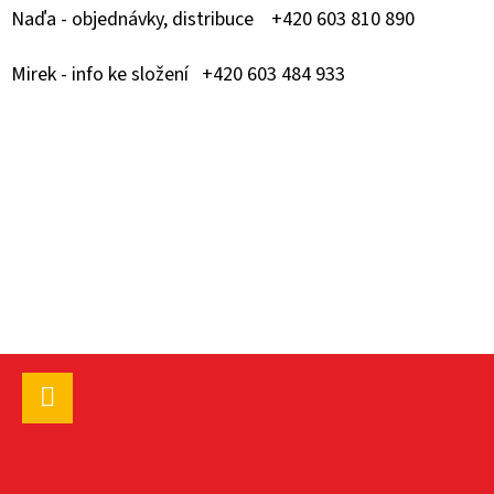
E
Naďa - objednávky, distribuce +420 603 810 890
T
E
Mirek - info ke složení +420 603 484 933
N
A
J
Í
T
?
Z
Á
HLEDAT
P
Facebook
A