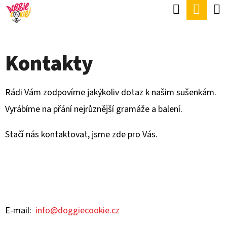
K
Hledat
Náku
Přejít
O
Zpět
Zpět
na
koší
Š
obsah
Í
Kontakty
C
K
O
Rádi Vám zodpovíme jakýkoliv dotaz k našim sušenkám.
P
Vyrábíme na přání nejrůznější gramáže a balení.
O
T
Stačí nás kontaktovat, jsme zde pro Vás.
Ř
E
B
U
J
E-mail:
info@doggiecookie.cz