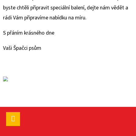
E
byste chtěli připravit speciální balení, dejte nám vědět a
T
rádi Vám připravíme nabídku na míru.
E
N
S přáním krásného dne
A
Vaši Špačci psům
J
Í
T
?
Z
HLEDAT
Á
P
Facebook