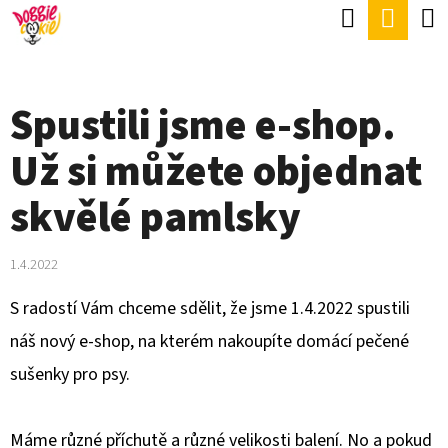
K
Hledat
Náku
Přejít
O
Zpět
Zpět
na
koší
Š
obsah
Í
Spustili jsme e-shop.
C
K
O
Už si můžete objednat
P
skvělé pamlsky
O
T
1.4.2022
Ř
S radostí Vám chceme sdělit, že jsme 1.4.2022 spustili
E
náš nový e-shop, na kterém nakoupíte domácí pečené
B
sušenky pro psy.
U
J
Máme různé příchutě a různé velikosti balení. No a pokud